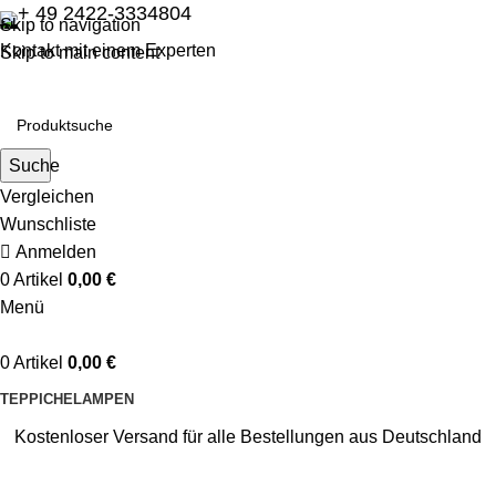
+ 49 2422-3334804
Skip to navigation
Kontakt mit einem Experten
Skip to main content
Suche
Vergleichen
Wunschliste
Anmelden
0
Artikel
0,00
€
Menü
0
Artikel
0,00
€
TEPPICHE
LAMPEN
Kostenloser Versand für alle Bestellungen aus Deutschland
Moderne Teppiche