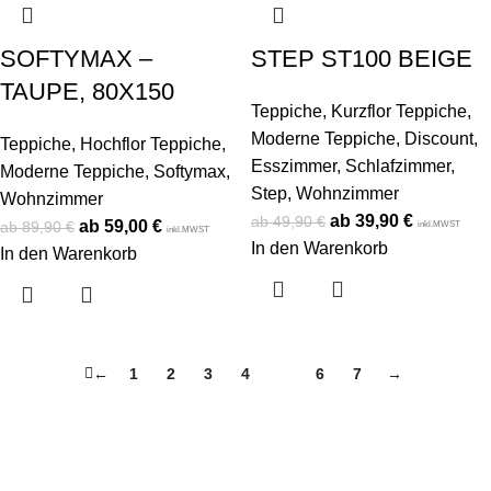
SOFTYMAX –
STEP ST100 BEIGE
TAUPE, 80X150
Teppiche
,
Kurzflor Teppiche
,
Moderne Teppiche
,
Discount
,
Teppiche
,
Hochflor Teppiche
,
Esszimmer
,
Schlafzimmer
,
Moderne Teppiche
,
Softymax
,
Step
,
Wohnzimmer
Wohnzimmer
39,90
€
49,90
€
59,00
€
89,90
€
inkl.MWST
inkl.MWST
In den Warenkorb
In den Warenkorb
←
1
2
3
4
5
6
7
→
Konto
Mein Konto
Bestellung verfolgen
Warenkorb