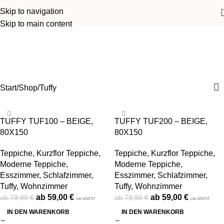
Skip to navigation
Skip to main content
Tuffy
Kategorien
Start
Shop
Tuffy
-26%
-26%
TUFFY TUF100 – BEIGE,
TUFFY TUF200 – BEIGE,
80X150
80X150
Teppiche
,
Kurzflor Teppiche
,
Teppiche
,
Kurzflor Teppiche
,
Moderne Teppiche
,
Moderne Teppiche
,
Esszimmer
,
Schlafzimmer
,
Esszimmer
,
Schlafzimmer
,
Tuffy
,
Wohnzimmer
Tuffy
,
Wohnzimmer
59,00
€
59,00
€
79,90
€
79,90
€
inkl.MWST
inkl.MWST
IN DEN WARENKORB
IN DEN WARENKORB