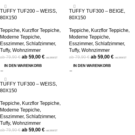
-26%
-26%
TUFFY TUF200 – WEISS,
TUFFY TUF300 – BEIGE,
80X150
80X150
Teppiche
,
Kurzflor Teppiche
,
Teppiche
,
Kurzflor Teppiche
,
Moderne Teppiche
,
Moderne Teppiche
,
Esszimmer
,
Schlafzimmer
,
Esszimmer
,
Schlafzimmer
,
Tuffy
,
Wohnzimmer
Tuffy
,
Wohnzimmer
59,00
€
59,00
€
79,90
€
79,90
€
inkl.MWST
inkl.MWST
IN DEN WARENKORB
IN DEN WARENKORB
-26%
TUFFY TUF300 – WEISS,
80X150
Teppiche
,
Kurzflor Teppiche
,
Moderne Teppiche
,
Esszimmer
,
Schlafzimmer
,
Tuffy
,
Wohnzimmer
59,00
€
79,90
€
inkl.MWST