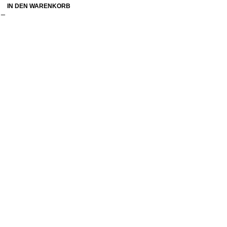
IN DEN WARENKORB
Konto
Mein Konto
Bestellung verfolgen
Warenkorb
Kategorien
Alle Teppiche
Alle Lampen
Quicklinks
Qualitätssiegel
Allgemeine Pflegetipps
Kontakt
Rechtliches
Impressum
Datenschutz
AGB
Widerrufsrecht
Lieferung & Versand