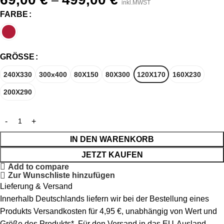
–
inkl.MWST
FARBE
GRÖSSE
240X330
300x400
80X150
80X300
120X170
160X230
200X290
IN DEN WARENKORB
JETZT KAUFEN
Add to compare
Zur Wunschliste hinzufügen
Lieferung & Versand
Innerhalb Deutschlands liefern wir bei der Bestellung eines
Produkts Versandkosten für 4,95 €, unabhängig von Wert und
Größe des Produkts*. Für den Versand in das EU-Ausland