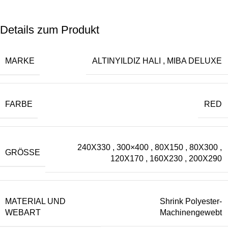
Details zum Produkt
MARKE
ALTINYILDIZ HALI
,
MIBA DELUXE
FARBE
RED
240X330
,
300×400
,
80X150
,
80X300
,
GRÖSSE
120X170
,
160X230
,
200X290
MATERIAL UND
Shrink Polyester-
WEBART
Machinengewebt