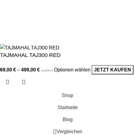
AGB
Widerrufsrecht
Lieferung & Versand
© 2024 Alle Rechte vorbehalten | Miba Deluxe. Inhalt, Designs
und Bilder dieser Website gehören Miba Deluxe und dürfen
ohne Genehmigung nicht verwendet werden.
TAJMAHAL TAJ300 RED
69,00
€
–
499,00
€
Optionen wählen
JETZT KAUFEN
inkl.MWST
Shop
Startseite
Blog
Vergleichen