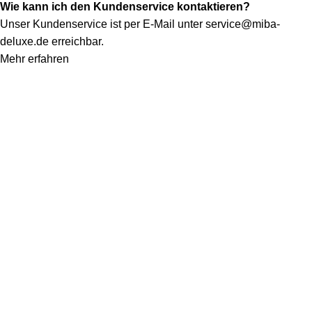
Wie kann ich den Kundenservice kontaktieren?
Unser Kundenservice ist per E-Mail unter
service@miba-
deluxe.de
erreichbar.
Mehr erfahren
Konto
Mein Konto
Bestellung verfolgen
Warenkorb
Kategorien
Alle Teppiche
Alle Lampen
Quicklinks
Qualitätssiegel
Allgemeine Pflegetipps
Kontakt
Rechtliches
Impressum
Datenschutz