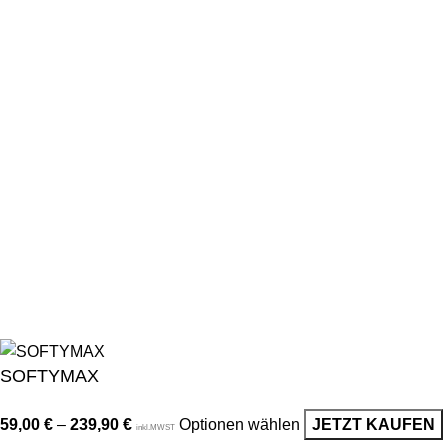
Alle Lampen
Quicklinks
Qualitätssiegel
Allgemeine Pflegetipps
Kontakt
Rechtliches
Impressum
Datenschutz
AGB
Widerrufsrecht
Lieferung & Versand
© 2024 Alle Rechte vorbehalten | Miba Deluxe. Inhalt, Designs
und Bilder dieser Website gehören Miba Deluxe und dürfen
ohne Genehmigung nicht verwendet werden.
SOFTYMAX
59,00
€
–
239,90
€
Optionen wählen
JETZT KAUFEN
inkl.MWST