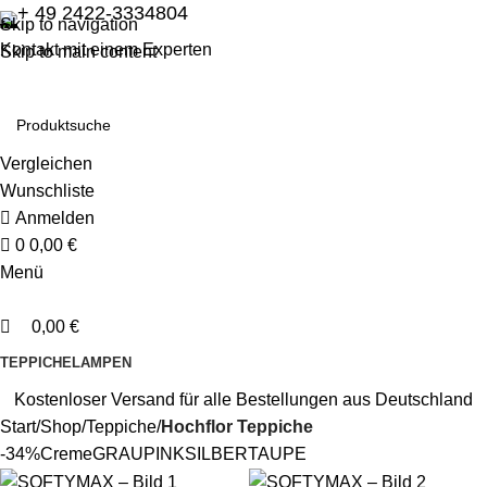
0
0
+ 49 2422-3334804
Skip to navigation
Kontakt mit einem Experten
Skip to main content
Vergleichen
Wunschliste
Anmelden
0
0,00
€
Menü
0,00
€
TEPPICHE
LAMPEN
Kostenloser Versand für alle Bestellungen aus Deutschland
Start
Shop
Teppiche
Hochflor Teppiche
-34%
Creme
GRAU
PINK
SILBER
TAUPE