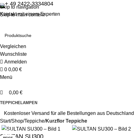
0
0
+ 49 2422-3334804
Skip to navigation
Kontakt mit einem Experten
Skip to main content
Vergleichen
Wunschliste
Anmelden
0
0,00
€
Menü
0,00
€
TEPPICHE
LAMPEN
Kostenloser Versand für alle Bestellungen aus Deutschland
Start
Shop
Teppiche
Kurzflor Teppiche
-17%
SULTAN SU300
BEIGE