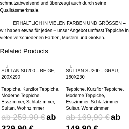
schmutzabweisend und überzeugt auch durch seine
Qualitätsmerkmale.
ERHÄLTLICH IN VIELEN FARBEN UND GRÖSSEN –
wir haben etwas für jeden – unser Angebot umfasst Teppiche in
vielen verschiedenen Farben, Mustern und Größen.
Related Products
-12%
-12%
SULTAN SU200 – BEIGE,
SULTAN SU200 – GRAU,
200X290
160X230
Teppiche
,
Kurzflor Teppiche
,
Teppiche
,
Kurzflor Teppiche
,
Moderne Teppiche
,
Moderne Teppiche
,
Esszimmer
,
Schlafzimmer
,
Esszimmer
,
Schlafzimmer
,
Sultan
,
Wohnzimmer
Sultan
,
Wohnzimmer
259,90
€
169,90
€
229,90
€
149,90
€