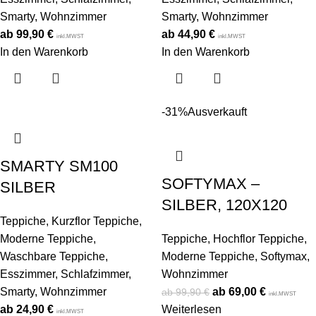
Smarty
,
Wohnzimmer
Smarty
,
Wohnzimmer
99,90
€
44,90
€
inkl.MWST
inkl.MWST
In den Warenkorb
In den Warenkorb
-31%
Ausverkauft
SMARTY SM100
SOFTYMAX –
SILBER
SILBER, 120X120
Teppiche
,
Kurzflor Teppiche
,
Moderne Teppiche
,
Teppiche
,
Hochflor Teppiche
,
Waschbare Teppiche
,
Moderne Teppiche
,
Softymax
,
Esszimmer
,
Schlafzimmer
,
Wohnzimmer
Smarty
,
Wohnzimmer
69,00
€
99,90
€
inkl.MWST
24,90
€
Weiterlesen
inkl.MWST