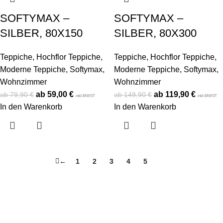
SOFTYMAX –
SOFTYMAX –
SILBER, 80X150
SILBER, 80X300
Teppiche
,
Hochflor Teppiche
,
Teppiche
,
Hochflor Teppiche
,
Moderne Teppiche
,
Softymax
,
Moderne Teppiche
,
Softymax
,
Wohnzimmer
Wohnzimmer
59,00
€
119,90
€
79,90
€
149,90
€
inkl.MWST
inkl.MWST
In den Warenkorb
In den Warenkorb
←
1
2
3
4
5
6
Konto
Mein Konto
Bestellung verfolgen
Warenkorb