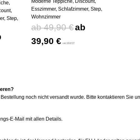
Moderne Teppiche
,
Discount
,
iche
,
Esszimmer
,
Schlafzimmer
,
Step
,
count
,
Wohnzimmer
er
,
Step
,
49,90
€
39,90
€
inkl.MWST
ieren?
Bestellung noch nicht versandt wurde. Bitte kontaktieren Sie 
ngs-E-Mail mit allen Details.