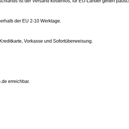
tschlands ist der Versand kostenlos, für EU-Länder gelten paus
nnerhalb der EU 2-10 Werktage.
reditkarte, Vorkasse und Sofortüberweisung.
.de
erreichbar.