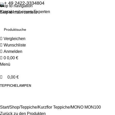
0
0
+ 49 2422-3334804
Skip to navigation
Kontakt mit einem Experten
Skip to main content
Vergleichen
Wunschliste
Anmelden
0
0,00
€
Menü
0,00
€
TEPPICHE
LAMPEN
Start
Shop
Teppiche
Kurzflor Teppiche
MONO MON100
Zurück zu den Produkten