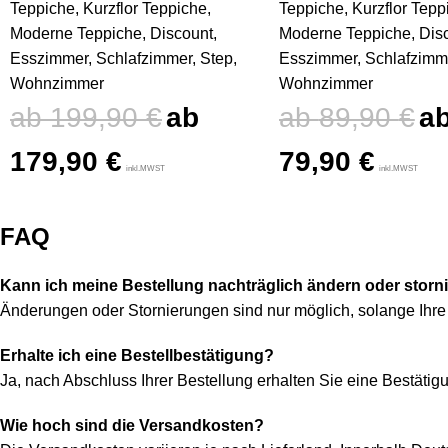
Teppiche
,
Kurzflor Teppiche
,
Teppiche
,
Kurzflor Tepp
Moderne Teppiche
,
Discount
,
Moderne Teppiche
,
Dis
Esszimmer
,
Schlafzimmer
,
Step
,
Esszimmer
,
Schlafzimm
Wohnzimmer
Wohnzimmer
199,90
€
89,90
€
179,90
€
79,90
€
inkl.MWST
inkl.MWST
FAQ
Kann ich meine Bestellung nachträglich ändern oder storn
Änderungen oder Stornierungen sind nur möglich, solange Ihre 
Erhalte ich eine Bestellbestätigung?
Ja, nach Abschluss Ihrer Bestellung erhalten Sie eine Bestätigu
Wie hoch sind die Versandkosten?