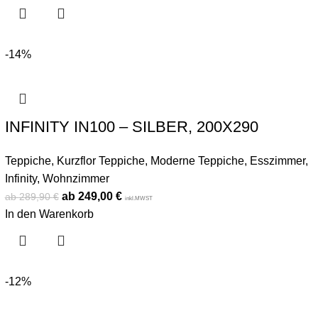
-14%
INFINITY IN100 – SILBER, 200X290
Teppiche
,
Kurzflor Teppiche
,
Moderne Teppiche
,
Esszimmer
,
Infinity
,
Wohnzimmer
249,00
€
289,90
€
inkl.MWST
In den Warenkorb
-12%