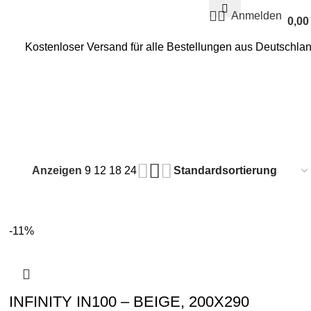
Anmelden
0,0
Kostenloser Versand für alle Bestellungen aus Deutschla
PALACE
PICASSO
RENAISSANCE
SCHLAFZIMMER
SMARTY
Anzeigen
9
12
18
24
-11%
INFINITY IN100 – BEIGE, 200X290