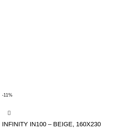
ER
INFINITY
LAMPEN
MONO
ONIKS
OUTDOOR
OUTDOOR TEPPICHE
PPICHE
WOHNZIMMER
-11%
INFINITY IN100 – BEIGE, 160X230