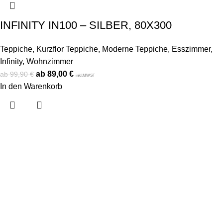
INFINITY IN100 – SILBER, 80X300
Teppiche
,
Kurzflor Teppiche
,
Moderne Teppiche
,
Esszimmer
,
Infinity
,
Wohnzimmer
89,00
€
99,90
€
inkl.MWST
In den Warenkorb
Konto
Mein Konto
Bestellung verfolgen
Warenkorb
Kategorien
Alle Teppiche