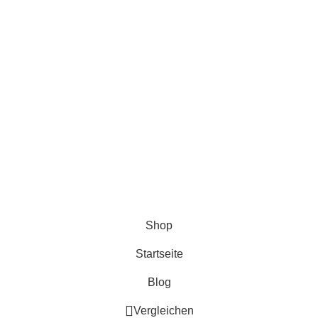
ns und Bilder dieser Website gehören Miba Deluxe und dürfen 
Shop
Startseite
Blog
Vergleichen