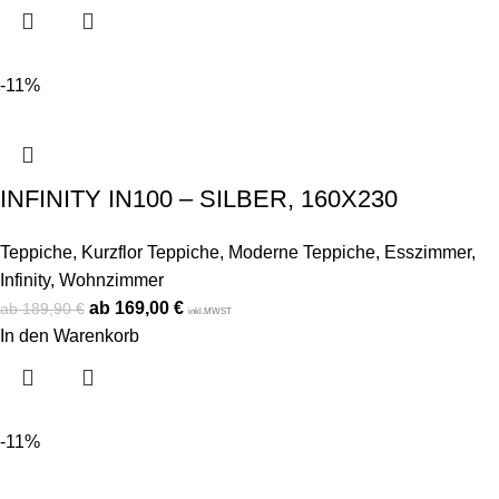
-11%
INFINITY IN100 – SILBER, 160X230
Teppiche
,
Kurzflor Teppiche
,
Moderne Teppiche
,
Esszimmer
,
Infinity
,
Wohnzimmer
169,00
€
189,90
€
inkl.MWST
In den Warenkorb
-11%