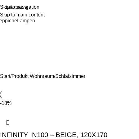
Skip to navigation
Skip to main content
eppiche
Lampen
Schlafzimmer
ALLE LAMPEN
ALLE TEPPICHE
BAHAR
DISCOUNT
DOLCE
ESSZIMM
SOFTYMAX
STEP
SULTAN
TAJMAHAL
TEPPICHE
TUFFY
VINTAGE TE
Start
Produkt Wohnraum
Schlafzimmer
-18%
INFINITY IN100 – BEIGE, 120X170