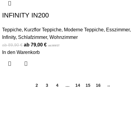
INFINITY IN200
Teppiche
,
Kurzflor Teppiche
,
Moderne Teppiche
,
Esszimmer
,
Infinity
,
Schlafzimmer
,
Wohnzimmer
79,00
€
89,90
€
inkl.MWST
In den Warenkorb
1
2
3
4
…
14
15
16
→