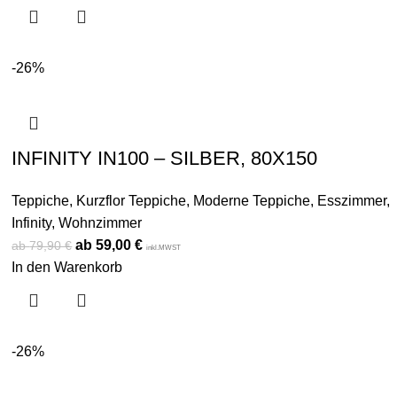
-26%
INFINITY IN100 – SILBER, 80X150
Teppiche
,
Kurzflor Teppiche
,
Moderne Teppiche
,
Esszimmer
,
Infinity
,
Wohnzimmer
59,00
€
79,90
€
inkl.MWST
In den Warenkorb
-26%