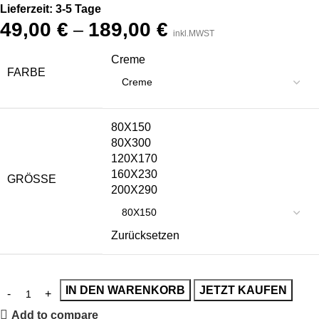
Lieferzeit: 3-5 Tage
49,00
€
189,00
€
–
inkl.MWST
Creme
FARBE
80X150
80X300
120X170
160X230
GRÖSSE
200X290
Zurücksetzen
IN DEN WARENKORB
JETZT KAUFEN
Add to compare