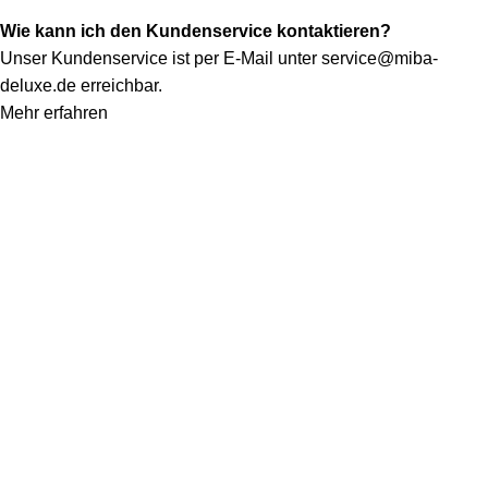
Wie kann ich den Kundenservice kontaktieren?
Unser Kundenservice ist per E-Mail unter
service@miba-
deluxe.de
erreichbar.
Mehr erfahren
Konto
Mein Konto
Bestellung verfolgen
Warenkorb
Kategorien
Alle Teppiche
Alle Lampen
Quicklinks
Qualitätssiegel
Allgemeine Pflegetipps
Kontakt
Rechtliches
Impressum