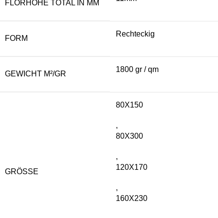
FLORHÖHE TOTAL IN MM
Rechteckig
FORM
1800 gr / qm
GEWICHT M²/GR
80X150
,
80X300
,
120X170
GRÖSSE
,
160X230