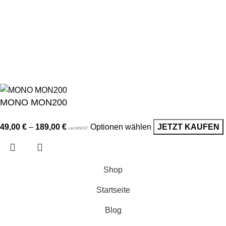
Datenschutz
AGB
Widerrufsrecht
Lieferung & Versand
© 2024 Alle Rechte vorbehalten | Miba Deluxe. Inhalt, Designs
und Bilder dieser Website gehören Miba Deluxe und dürfen
ohne Genehmigung nicht verwendet werden.
MONO MON200
49,00
€
–
189,00
€
Optionen wählen
JETZT KAUFEN
inkl.MWST
Shop
Startseite
Blog