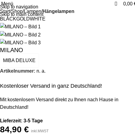
0
0
Menü
0,00
Skip to navigation
Start
Shop
Lampen
Hängelampen
Skip to main content
BLACK
GOLD
WHITE
MILANO
MIBA DELUXE
Artikelnummer:
n. a.
Kostenloser Versand in ganz Deutschland!
Mit kostenlosem Versand direkt zu Ihnen nach Hause in
Deutschland!
Lieferzeit: 3-5 Tage
84,90
€
inkl.MWST