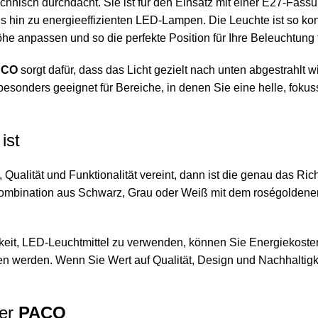
technisch durchdacht. Sie ist für den Einsatz mit einer E27-Fas
n zu energieeffizienten LED-Lampen. Die Leuchte ist so konzipie
 anpassen und so die perfekte Position für Ihre Beleuchtung 
ACO
sorgt dafür, dass das Licht gezielt nach unten abgestrahlt 
esonders geeignet für Bereiche, in denen Sie eine helle, fokus
ist
Qualität und Funktionalität vereint, dann ist die genau das Ric
 Kombination aus Schwarz, Grau oder Weiß mit dem roségoldenen
keit, LED-Leuchtmittel zu verwenden, können Sie Energiekoste
en werden. Wenn Sie Wert auf Qualität, Design und Nachhaltigke
der
PACO