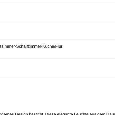
zimmer-Schalfzimmer-Küche/Flur
modernes Design besticht. Diese elegante Leuchte aus dem Hau