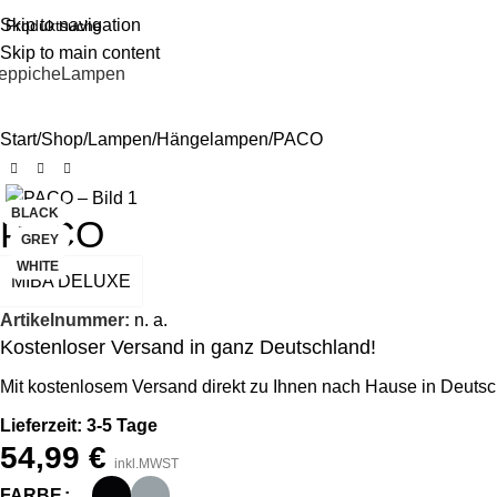
Skip to navigation
Skip to main content
eppiche
Lampen
Start
Shop
Lampen
Hängelampen
PACO
BLACK
PACO
GREY
WHITE
MIBA DELUXE
Artikelnummer:
n. a.
Kostenloser Versand in ganz Deutschland!
Mit kostenlosem Versand direkt zu Ihnen nach Hause in Deutsc
Lieferzeit: 3-5 Tage
54,99
€
inkl.MWST
FARBE