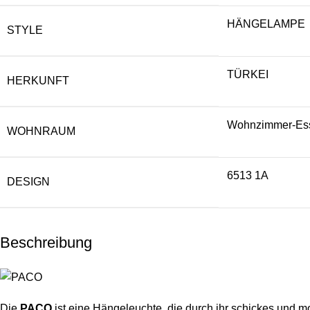
HÄNGELAMPE
STYLE
TÜRKEI
HERKUNFT
Wohnzimmer-Ess
WOHNRAUM
6513 1A
DESIGN
Beschreibung
Die
PACO
ist eine Hängeleuchte, die durch ihr schickes und 