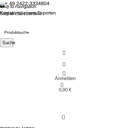
+ 49 2422-3334804
Skip to navigation
Kontakt mit einem Experten
Skip to main content
Suche
Anmelden
0,00
€
0