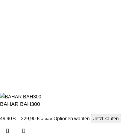
Qualitätssiegel
Allgemeine Pflegetipps
Kontakt
Rechtliches
Impressum
Datenschutz
AGB
Widerrufsrecht
Lieferung & Versand
© 2024 Alle Rechte vorbehalten | Miba Deluxe. Inhalt, Designs
und Bilder dieser Website gehören Miba Deluxe und dürfen
ohne Genehmigung nicht verwendet werden.
BAHAR BAH300
49,90
€
–
229,90
€
Optionen wählen
Jetzt kaufen
inkl.MWST