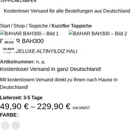
TEPPICHE
LAMPEN
Kostenloser Versand für alle Bestellungen aus Deutschland
Start
Shop
Teppiche
Kurzflor Teppiche
-22%
BAHAR BAH300
BEIGE
SILBER
MIBA DELUXE-ALTINYILDIZ HALI
Artikelnummer:
n. a.
Kostenloser Versand in ganz Deutschland!
Mit kostenlosem Versand direkt zu Ihnen nach Hause in
Deutschland!
Lieferzeit: 3-5 Tage
49,90
€
229,90
€
–
inkl.MWST
FARBE