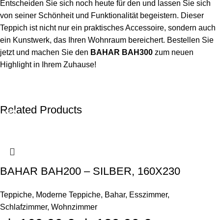
Entscheiden Sie sich noch heute für den und lassen Sie sich
von seiner Schönheit und Funktionalität begeistern. Dieser
Teppich ist nicht nur ein praktisches Accessoire, sondern auch
ein Kunstwerk, das Ihren Wohnraum bereichert. Bestellen Sie
jetzt und machen Sie den
BAHAR BAH300
zum neuen
Highlight in Ihrem Zuhause!
Related Products
-18%
-12%
-22%
-18%
-17%
BAHAR BAH200 – SILBER, 160X230
Teppiche
,
Moderne Teppiche
,
Bahar
,
Esszimmer
,
Schlafzimmer
,
Wohnzimmer