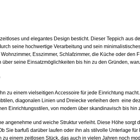
n zeitloses und elegantes Design besticht. Dieser Teppich aus
rch seine hochwertige Verarbeitung und sein minimalistische
s Wohnzimmer, Esszimmer, Schlafzimmer, die Küche oder den Flur
er seine Einsatzmöglichkeiten bis hin zu den Gründen, warum e
0
 ihn zu einem vielseitigen Accessoire für jede Einrichtung mach
 subtilen, diagonalen Linien und Dreiecke verleihen dem eine de
en Einrichtungsstilen, von modern über skandinavisch bis hin 
e angenehme und weiche Struktur verleiht. Diese Höhe sorgt daf
 Sie barfuß darüber laufen oder ihn als stilvolle Unterlage für
n zu einem zeitlosen Stück, das auch in vielen Jahren noch mod