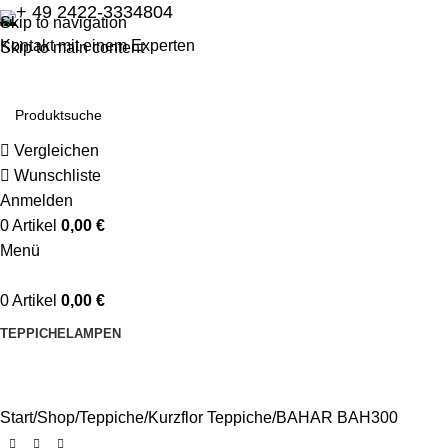
+ 49 2422-3334804
Skip to navigation
Kontakt mit einem Experten
Skip to main content
Vergleichen
Wunschliste
Anmelden
0
Artikel
0,00
€
Menü
0
Artikel
0,00
€
TEPPICHE
LAMPEN
Start
Shop
Teppiche
Kurzflor Teppiche
BAHAR BAH300