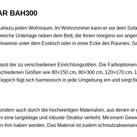
AR BAH300
für nahezu jeden Wohnraum. Im Wohnzimmer kann er vor dem Sofa
 weiche Unterlage neben dem Bett, die Ihnen morgens ein ang
elsweise unter dem Esstisch oder in einer Ecke des Raumes. Selb
st der zu verschiedenen Einrichtungsstilen. Die Farboptionen 
verschiedenen Größen wie 80×150 cm, 80×300 cm, 120×170 cm, 
Teppich fügt sich harmonisch in jede Umgebung ein und sorgt 
ondern auch durch die hochwertigen Materialien, aus denen er g
 eine langlebige und robuste Struktur verleiht. Mit einem Gewi
 ihm haben werden. Das Material ist zudem schmutzabweisend, 