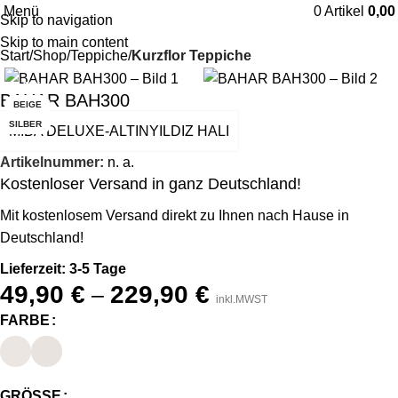
Menü
0
Artikel
0,0
Skip to navigation
Skip to main content
Start
Shop
Teppiche
Kurzflor Teppiche
-22%
BAHAR BAH300
BEIGE
SILBER
MIBA DELUXE-ALTINYILDIZ HALI
Artikelnummer:
n. a.
Kostenloser Versand in ganz Deutschland!
Mit kostenlosem Versand direkt zu Ihnen nach Hause in
Deutschland!
Lieferzeit: 3-5 Tage
49,90
€
229,90
€
–
inkl.MWST
FARBE
GRÖSSE