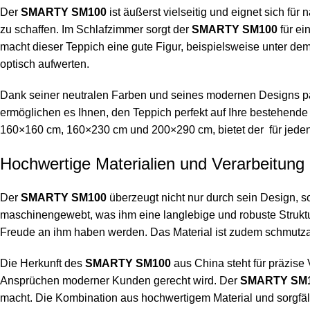
Der
SMARTY SM100
ist äußerst vielseitig und eignet sich f
zu schaffen. Im Schlafzimmer sorgt der
SMARTY SM100
für ei
macht dieser Teppich eine gute Figur, beispielsweise unter dem
optisch aufwerten.
Dank seiner neutralen Farben und seines modernen Designs pas
ermöglichen es Ihnen, den Teppich perfekt auf Ihre bestehen
160×160 cm, 160×230 cm und 200×290 cm, bietet der für jeden
Hochwertige Materialien und Verarbeitung
Der
SMARTY SM100
überzeugt nicht nur durch sein Design, s
maschinengewebt, was ihm eine langlebige und robuste Struktur
Freude an ihm haben werden. Das Material ist zudem schmutzab
Die Herkunft des
SMARTY SM100
aus China steht für präzise 
Ansprüchen moderner Kunden gerecht wird. Der
SMARTY SM
macht. Die Kombination aus hochwertigem Material und sorgfält