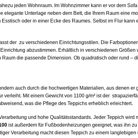
ür nahezu jeden Wohnraum. Im Wohnzimmer kann er vor dem Sofa 
ne elegante Unterlage neben dem Bett, die Ihrem Raum eine mo
 Esstisch oder in einer Ecke des Raumes. Selbst im Flur kann er
st der zu verschiedenen Einrichtungsstilen. Die Farboptionen 
de Einrichtung abzustimmen. Erhältlich in verschiedenen Größ
 Raum die passende Dimension. Ob quadratisch oder rund – di
ondern auch durch die hochwertigen Materialien, aus denen er g
 verleiht. Mit einem Gewicht von 1100 g/m² ist der strapazier
weisend, was die Pflege des Teppichs erheblich erleichtert.
Verarbeitung und hohe Qualitätsstandards. Jeder Teppich wird mi
100
ist außerdem für Fußbodenheizungen geeignet, was ihn zu 
iger Verarbeitung macht diesen Teppich zu einem langlebigen u