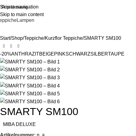
Skip to navigation
Skip to main content
eppiche
Lampen
Start
Shop
Teppiche
Kurzflor Teppiche
SMARTY SM100
-20%
ANTHRAZIT
BEIGE
PINK
SCHWARZ
SILBER
TAUPE
SMARTY SM100
MIBA DELUXE
Artikelnummer:
n. a.