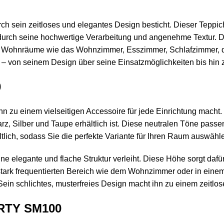
urch sein zeitloses und elegantes Design besticht. Dieser Tep
urch seine hochwertige Verarbeitung und angenehme Textur. 
für Wohnräume wie das Wohnzimmer, Esszimmer, Schlafzimmer, die
von seinem Design über seine Einsatzmöglichkeiten bis hin zu
0
ihn zu einem vielseitigen Accessoire für jede Einrichtung macht.
arz, Silber und Taupe erhältlich ist. Diese neutralen Töne pass
ältlich, sodass Sie die perfekte Variante für Ihren Raum auswäh
 elegante und flache Struktur verleiht. Diese Höhe sorgt dafür
em stark frequentierten Bereich wie dem Wohnzimmer oder in ei
ein schlichtes, musterfreies Design macht ihn zu einem zeitlos
RTY SM100