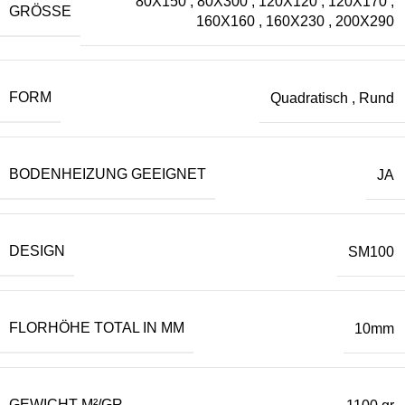
80X150
,
80X300
,
120X120
,
120X170
,
GRÖSSE
160X160
,
160X230
,
200X290
FORM
Quadratisch
,
Rund
BODENHEIZUNG GEEIGNET
JA
DESIGN
SM100
FLORHÖHE TOTAL IN MM
10mm
GEWICHT M²/GR