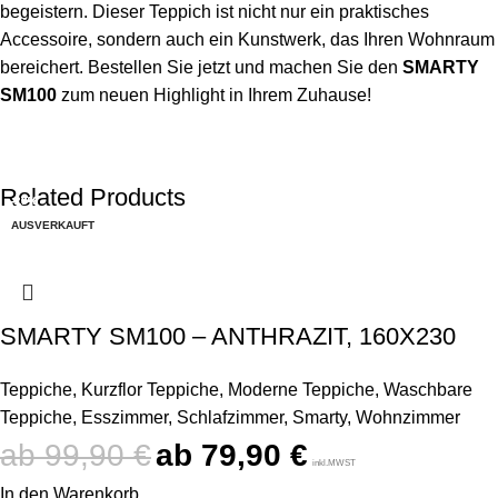
begeistern. Dieser Teppich ist nicht nur ein praktisches
Accessoire, sondern auch ein Kunstwerk, das Ihren Wohnraum
bereichert. Bestellen Sie jetzt und machen Sie den
SMARTY
SM100
zum neuen Highlight in Ihrem Zuhause!
Related Products
-20%
-15%
-17%
-17%
AUSVERKAUFT
SMARTY SM100 – ANTHRAZIT, 160X230
Teppiche
,
Kurzflor Teppiche
,
Moderne Teppiche
,
Waschbare
Teppiche
,
Esszimmer
,
Schlafzimmer
,
Smarty
,
Wohnzimmer
99,90
€
79,90
€
inkl.MWST
In den Warenkorb