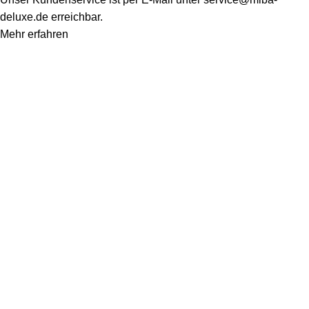
deluxe.de
erreichbar.
Mehr erfahren
Konto
Mein Konto
Bestellung verfolgen
Warenkorb
Kategorien
Alle Teppiche
Alle Lampen
Quicklinks
Qualitätssiegel
Allgemeine Pflegetipps
Kontakt
Rechtliches
Impressum
Datenschutz
AGB
Widerrufsrecht