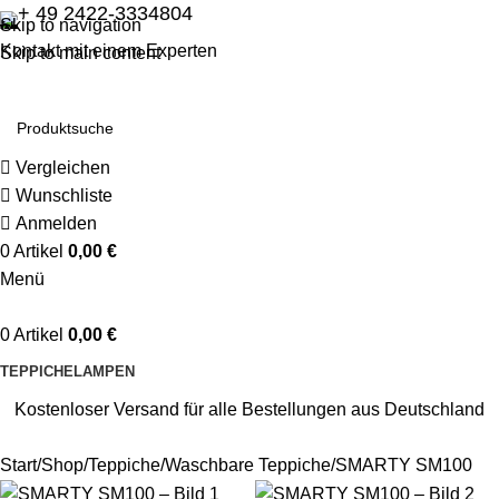
+ 49 2422-3334804
Skip to navigation
Kontakt mit einem Experten
Skip to main content
Vergleichen
Wunschliste
Anmelden
0
Artikel
0,00
€
Menü
0
Artikel
0,00
€
TEPPICHE
LAMPEN
Kostenloser Versand für alle Bestellungen aus Deutschland
Start
Shop
Teppiche
Waschbare Teppiche
SMARTY SM100