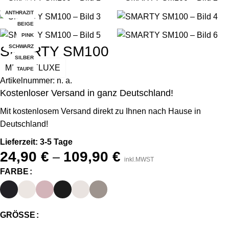
-20%
ANTHRAZIT
BEIGE
PINK
SMARTY SM100
SCHWARZ
SILBER
MIBA DELUXE
TAUPE
Artikelnummer:
n. a.
Kostenloser Versand in ganz Deutschland!
Mit kostenlosem Versand direkt zu Ihnen nach Hause in
Deutschland!
Lieferzeit: 3-5 Tage
24,90
€
109,90
€
–
inkl.MWST
FARBE
GRÖSSE