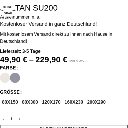
-17%
SULTAN SU200
BEIGE
GRAU
Artikelnummer:
n. a.
Kostenloser Versand in ganz Deutschland!
Mit kostenlosem Versand direkt zu Ihnen nach Hause in
Deutschland!
Lieferzeit: 3-5 Tage
49,90
€
229,90
€
–
inkl.MWST
FARBE
GRÖSSE
80X150
80X300
120X170
160X230
200X290