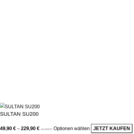
Alle Lampen
Quicklinks
Qualitätssiegel
Allgemeine Pflegetipps
Kontakt
Rechtliches
Impressum
Datenschutz
AGB
Widerrufsrecht
Lieferung & Versand
© 2024 Alle Rechte vorbehalten | Miba Deluxe. Inhalt, Designs
und Bilder dieser Website gehören Miba Deluxe und dürfen
ohne Genehmigung nicht verwendet werden.
SULTAN SU200
49,90
€
–
229,90
€
Optionen wählen
JETZT KAUFEN
inkl.MWST