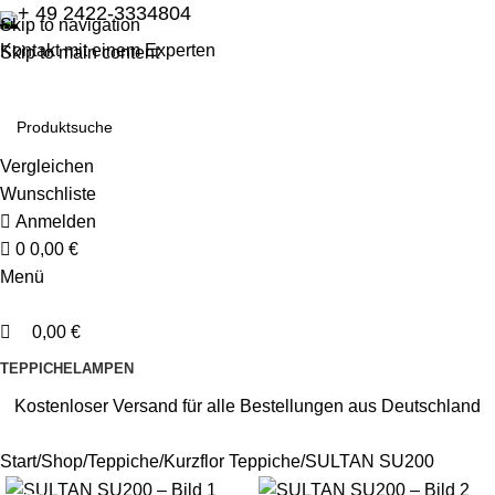
0
0
+ 49 2422-3334804
Skip to navigation
Kontakt mit einem Experten
Skip to main content
Vergleichen
Wunschliste
Anmelden
0
0,00
€
Menü
0,00
€
TEPPICHE
LAMPEN
Kostenloser Versand für alle Bestellungen aus Deutschland
Start
Shop
Teppiche
Kurzflor Teppiche
SULTAN SU200