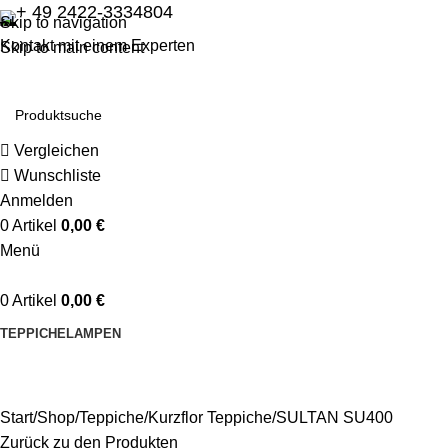
+ 49 2422-3334804
Skip to navigation
Kontakt mit einem Experten
Skip to main content
Vergleichen
Wunschliste
Anmelden
0
Artikel
0,00
€
Menü
0
Artikel
0,00
€
TEPPICHE
LAMPEN
Start
Shop
Teppiche
Kurzflor Teppiche
SULTAN SU400
Zurück zu den Produkten