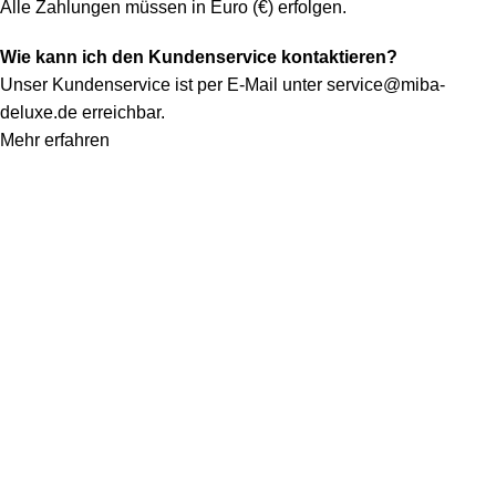
Alle Zahlungen müssen in Euro (€) erfolgen.
Wie kann ich den Kundenservice kontaktieren?
Unser Kundenservice ist per E-Mail unter
service@miba-
deluxe.de
erreichbar.
Mehr erfahren
Konto
Mein Konto
Bestellung verfolgen
Warenkorb
Kategorien
Alle Teppiche
Alle Lampen
Quicklinks
Qualitätssiegel
Allgemeine Pflegetipps
Kontakt
Rechtliches
Impressum