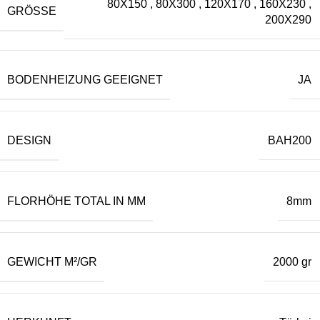
80X150
,
80X300
,
120X170
,
160X230
,
GRÖSSE
200X290
BODENHEIZUNG GEEIGNET
JA
DESIGN
BAH200
FLORHÖHE TOTAL IN MM
8mm
GEWICHT M²/GR
2000 gr