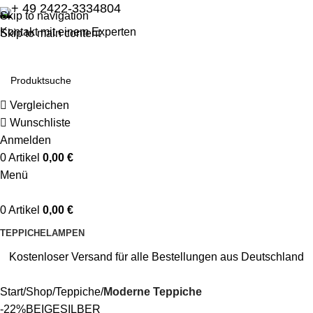
+ 49 2422-3334804
Skip to navigation
Kontakt mit einem Experten
Skip to main content
Vergleichen
Wunschliste
Anmelden
0
Artikel
0,00
€
Menü
0
Artikel
0,00
€
TEPPICHE
LAMPEN
Kostenloser Versand für alle Bestellungen aus Deutschland
Start
Shop
Teppiche
Moderne Teppiche
-22%
BEIGE
SILBER