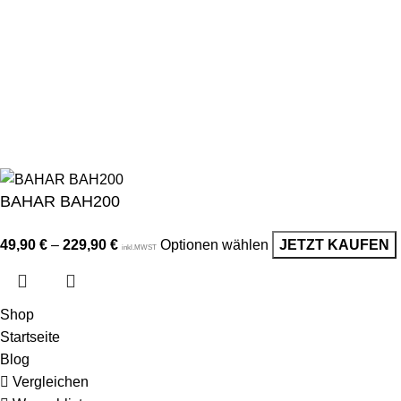
Datenschutz
AGB
Widerrufsrecht
Lieferung & Versand
© 2024 Alle Rechte vorbehalten | Miba Deluxe. Inhalt, Designs
und Bilder dieser Website gehören Miba Deluxe und dürfen
ohne Genehmigung nicht verwendet werden.
BAHAR BAH200
49,90
€
–
229,90
€
Optionen wählen
JETZT KAUFEN
inkl.MWST
Shop
Startseite
Blog
Vergleichen