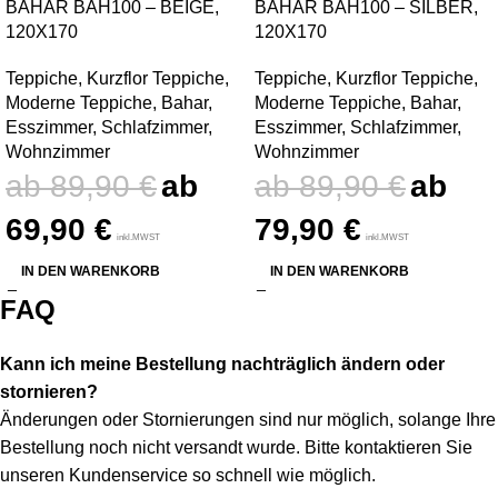
BAHAR BAH100 – BEIGE,
BAHAR BAH100 – SILBER,
120X170
120X170
Teppiche
,
Kurzflor Teppiche
,
Teppiche
,
Kurzflor Teppiche
,
Moderne Teppiche
,
Bahar
,
Moderne Teppiche
,
Bahar
,
Esszimmer
,
Schlafzimmer
,
Esszimmer
,
Schlafzimmer
,
Wohnzimmer
Wohnzimmer
89,90
€
89,90
€
69,90
€
79,90
€
inkl.MWST
inkl.MWST
IN DEN WARENKORB
IN DEN WARENKORB
FAQ
Kann ich meine Bestellung nachträglich ändern oder
stornieren?
Änderungen oder Stornierungen sind nur möglich, solange Ihre
Bestellung noch nicht versandt wurde. Bitte kontaktieren Sie
unseren Kundenservice so schnell wie möglich.