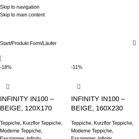
Skip to navigation
Skip to main content
Läufer
Kategorien
Start
Produkt Form
Läufer
-18%
-11%
INFINITY IN100 –
INFINITY IN100 –
BEIGE, 120X170
BEIGE, 160X230
Teppiche
,
Kurzflor Teppiche
,
Teppiche
,
Kurzflor Teppiche
,
Moderne Teppiche
,
Moderne Teppiche
,
Esszimmer
,
Infinity
,
Esszimmer
,
Infinity
,