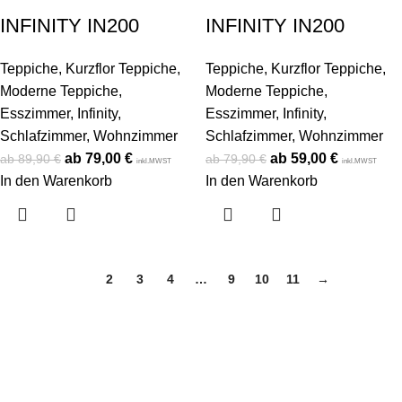
INFINITY IN200
INFINITY IN200
Teppiche
,
Kurzflor Teppiche
,
Teppiche
,
Kurzflor Teppiche
,
Moderne Teppiche
,
Moderne Teppiche
,
Esszimmer
,
Infinity
,
Esszimmer
,
Infinity
,
Schlafzimmer
,
Wohnzimmer
Schlafzimmer
,
Wohnzimmer
79,00
€
59,00
€
89,90
€
79,90
€
inkl.MWST
inkl.MWST
In den Warenkorb
In den Warenkorb
1
2
3
4
…
9
10
11
→
Konto
Mein Konto
Bestellung verfolgen
Warenkorb
Kategorien