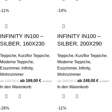
-11%
-14%
INFINITY IN100 –
INFINITY IN100 –
SILBER, 160X230
SILBER, 200X290
Teppiche
,
Kurzflor Teppiche
,
Teppiche
,
Kurzflor Teppiche
,
Moderne Teppiche
,
Moderne Teppiche
,
Esszimmer
,
Infinity
,
Esszimmer
,
Infinity
,
Wohnzimmer
Wohnzimmer
169,00
€
249,00
€
189,90
€
289,90
€
inkl.MWST
inkl.MWST
In den Warenkorb
In den Warenkorb
-26%
-11%