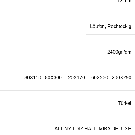
12 mm
Läufer
,
Rechteckig
2400gr /qm
80X150
,
80X300
,
120X170
,
160X230
,
200X290
Türkei
ALTINYILDIZ HALI
,
MIBA DELUXE