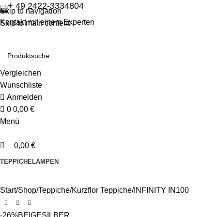
0
0
+ 49 2422-3334804
Skip to navigation
Kontakt mit einem Experten
Skip to main content
Vergleichen
Wunschliste
Anmelden
0
0,00
€
Menü
0,00
€
TEPPICHE
LAMPEN
Start
Shop
Teppiche
Kurzflor Teppiche
INFINITY IN100
-26%
BEIGE
SILBER