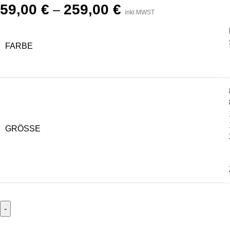
59,00
€
259,00
€
–
inkl.MWST
FARBE
GRÖSSE