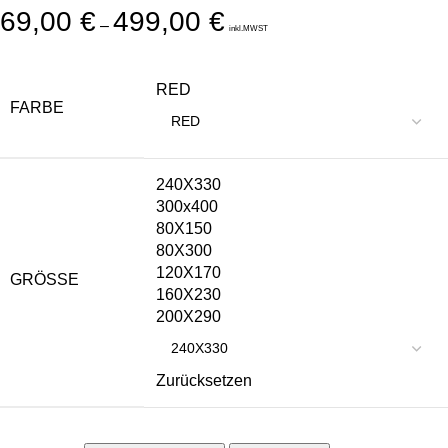
69,00
€
499,00
€
–
inkl.MWST
RED
FARBE
240X330
300x400
80X150
80X300
120X170
GRÖSSE
160X230
200X290
Zurücksetzen