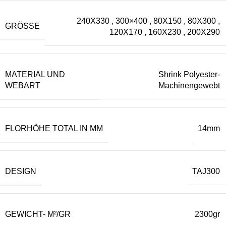
240X330
,
300×400
,
80X150
,
80X300
,
GRÖSSE
120X170
,
160X230
,
200X290
MATERIAL UND
Shrink Polyester-
WEBART
Machinengewebt
FLORHÖHE TOTAL IN MM
14mm
DESIGN
TAJ300
GEWICHT- M²/GR
2300gr