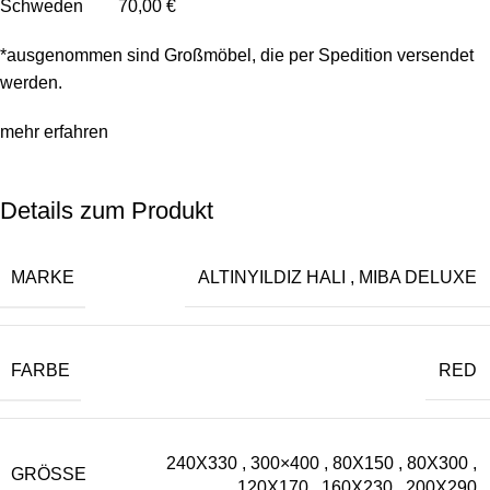
Schweden 70,00 €
*ausgenommen sind Großmöbel, die per Spedition versendet
werden.
mehr erfahren
Details zum Produkt
MARKE
ALTINYILDIZ HALI
,
MIBA DELUXE
FARBE
RED
240X330
,
300×400
,
80X150
,
80X300
,
GRÖSSE
120X170
,
160X230
,
200X290