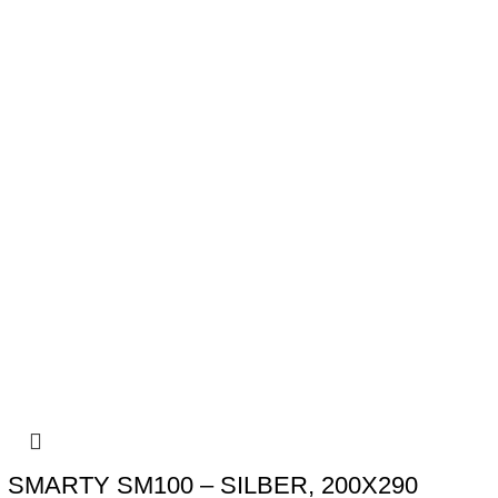
ER
INFINITY
LAMPEN
MONO
ONIKS
OUTDOOR
OUTDOOR TEPPICHE
PPICHE
WOHNZIMMER
SMARTY SM100 – SILBER, 200X290