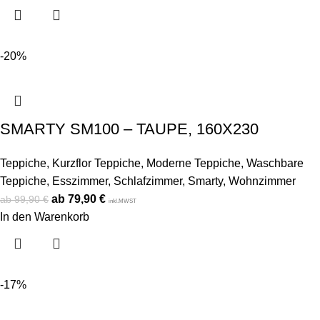
-20%
SMARTY SM100 – TAUPE, 160X230
Teppiche
,
Kurzflor Teppiche
,
Moderne Teppiche
,
Waschbare
Teppiche
,
Esszimmer
,
Schlafzimmer
,
Smarty
,
Wohnzimmer
79,90
€
99,90
€
inkl.MWST
In den Warenkorb
-17%