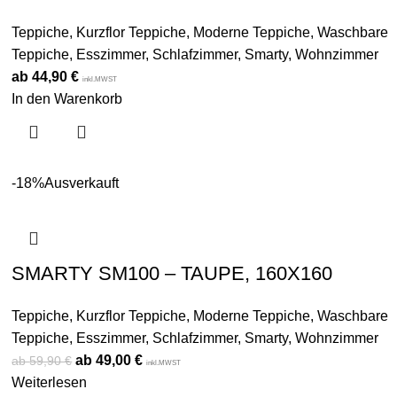
Teppiche
,
Kurzflor Teppiche
,
Moderne Teppiche
,
Waschbare
Teppiche
,
Esszimmer
,
Schlafzimmer
,
Smarty
,
Wohnzimmer
44,90
€
inkl.MWST
In den Warenkorb
-18%
Ausverkauft
SMARTY SM100 – TAUPE, 160X160
Teppiche
,
Kurzflor Teppiche
,
Moderne Teppiche
,
Waschbare
Teppiche
,
Esszimmer
,
Schlafzimmer
,
Smarty
,
Wohnzimmer
49,00
€
59,90
€
inkl.MWST
Weiterlesen