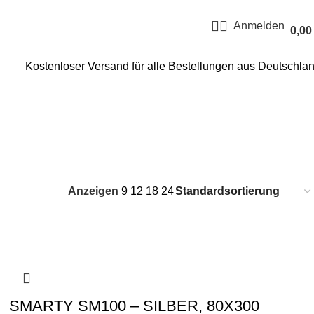
Anmelden
0,0
Kostenloser Versand für alle Bestellungen aus Deutschla
PALACE
PICASSO
RENAISSANCE
SCHLAFZIMMER
SMARTY
Anzeigen
9
12
18
24
SMARTY SM100 – SILBER, 80X300