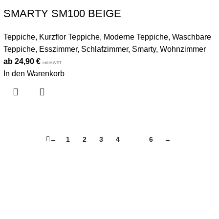
SMARTY SM100 BEIGE
Teppiche
,
Kurzflor Teppiche
,
Moderne Teppiche
,
Waschbare
Teppiche
,
Esszimmer
,
Schlafzimmer
,
Smarty
,
Wohnzimmer
24,90
€
inkl.MWST
In den Warenkorb
←
1
2
3
4
5
6
→