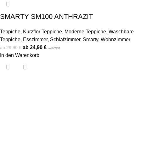
SMARTY SM100 ANTHRAZIT
Teppiche
,
Kurzflor Teppiche
,
Moderne Teppiche
,
Waschbare
Teppiche
,
Esszimmer
,
Schlafzimmer
,
Smarty
,
Wohnzimmer
24,90
€
29,90
€
inkl.MWST
In den Warenkorb
Konto
Mein Konto
Bestellung verfolgen
Warenkorb
Kategorien
Alle Teppiche