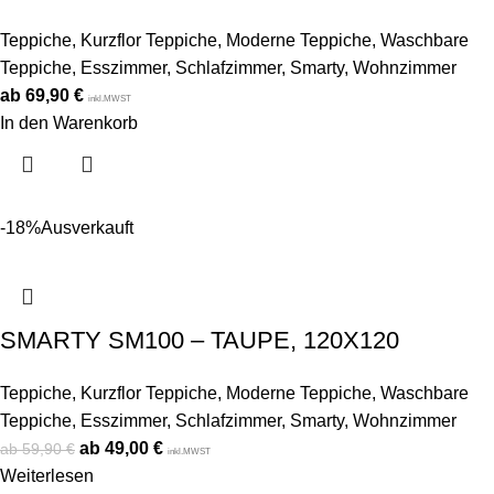
Teppiche
,
Kurzflor Teppiche
,
Moderne Teppiche
,
Waschbare
Teppiche
,
Esszimmer
,
Schlafzimmer
,
Smarty
,
Wohnzimmer
69,90
€
inkl.MWST
In den Warenkorb
-18%
Ausverkauft
SMARTY SM100 – TAUPE, 120X120
Teppiche
,
Kurzflor Teppiche
,
Moderne Teppiche
,
Waschbare
Teppiche
,
Esszimmer
,
Schlafzimmer
,
Smarty
,
Wohnzimmer
49,00
€
59,90
€
inkl.MWST
Weiterlesen