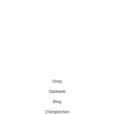
ns und Bilder dieser Website gehören Miba Deluxe und dürfen 
Shop
Startseite
Blog
Vergleichen